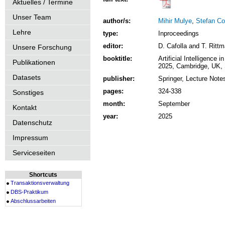
Aktuelles / Termine
Unser Team
author/s:
Mihir Mulye
,
Stefan Co
Lehre
type:
Inproceedings
editor:
D. Cafolla and T. Ritt
Unsere Forschung
booktitle:
Artificial Intelligence
Publikationen
2025, Cambridge, UK, 
Datasets
publisher:
Springer, Lecture Note
pages:
324-338
Sonstiges
month:
September
Kontakt
year:
2025
Datenschutz
Impressum
Serviceseiten
Shortcuts
Transaktionsverwaltung
DBS-Praktikum
Abschlussarbeiten