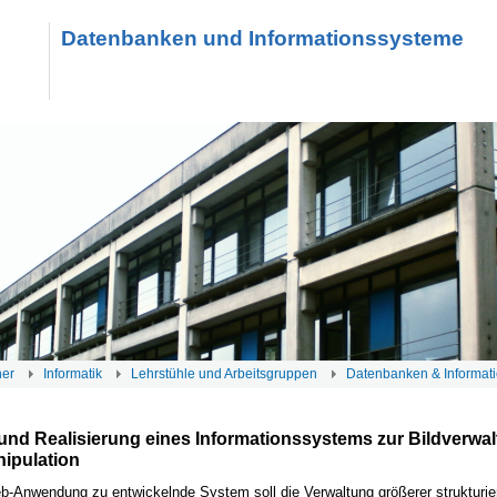
Datenbanken und Informationssysteme
her
Informatik
Lehrstühle und Arbeitsgruppen
Datenbanken & Informat
und Realisierung eines Informationssystems zur Bildverwa
ipulation
b-Anwendung zu entwickelnde System soll die Verwaltung größerer strukturier