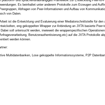
in plattform- und sprachenunabhängiges Framework zur Entwicklung Peer-to-P
Anwendungen. Es beinhaltet unter anderem Protokolle zum Erzeugen und Auff
Peergruppen, Abfragen von Peer-Informationen und Aufbau von Kommunikati
sch von Daten.
 Arbeit ist die Entwicklung und Evaluierung einer Mediatorschnittstelle für den
entwickelten, eng gekoppelten Wrapper zur Anbindung an JXTA basierte Peer-t
Dabei soll untersucht werden, inwieweit die wrapperspezifischen Operatione
nfrageverarbeitung, Benutzerauthentisierung,etc) auf die JXTA Protokolle ab
entiert werden können.
rtner:
ktive Multidatenbanken, Lose gekoppelte Informationssysteme, P2P Datenba