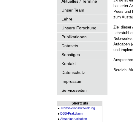
JXTA ist e
Aktuelles / Termine
basierter 
Unser Team
Peers und 
zum Austau
Lehre
Ziel dieser
Unsere Forschung
Lehrstuhl 
Publikationen
Netzwerke. 
Aufgaben (A
Datasets
und implem
Sonstiges
Ansprechpa
Kontakt
Bereich: A
Datenschutz
Impressum
Serviceseiten
Shortcuts
Transaktionsverwaltung
DBS-Praktikum
Abschlussarbeiten