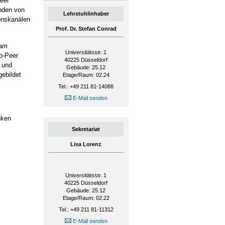
eer
inden von
Lehrstuhlinhaber
onskanälen
Prof. Dr. Stefan Conrad
 am
Universitätsstr. 1
o-Peer
40225
Düsseldorf
n und
Gebäude: 25.12
gebildet
Etage/Raum: 02.24
Tel.: +49 211 81-14088
E-Mail senden
nken
Sekretariat
Lisa Lorenz
Universitätsstr. 1
40225
Düsseldorf
Gebäude: 25.12
Etage/Raum: 02.22
Tel.: +49 211 81-11312
E-Mail senden