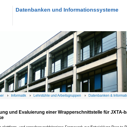
Datenbanken und Informationssysteme
her
Informatik
Lehrstühle und Arbeitsgruppen
Datenbanken & Informat
ung und Evaluierung einer Wrapperschnittstelle für JXTA-b
ke