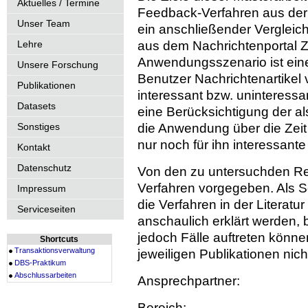
Aktuelles / Termine
Feedback-Verfahren aus der 
Unser Team
ein anschließender Vergleich
Lehre
aus dem Nachrichtenportal 
Anwendungsszenario ist ein
Unsere Forschung
Benutzer Nachrichtenartikel 
Publikationen
interessant bzw. uninteressa
Datasets
eine Berücksichtigung der als
Sonstiges
die Anwendung über die Zeit 
nur noch für ihn interessant
Kontakt
Datenschutz
Von den zu untersuchden Re
Verfahren vorgegeben. Als Sch
Impressum
die Verfahren in der Literatu
Serviceseiten
anschaulich erklärt werden,
jedoch Fälle auftreten könne
Shortcuts
Transaktionsverwaltung
jeweiligen Publikationen nich
DBS-Praktikum
Abschlussarbeiten
Ansprechpartner:
Bereich: