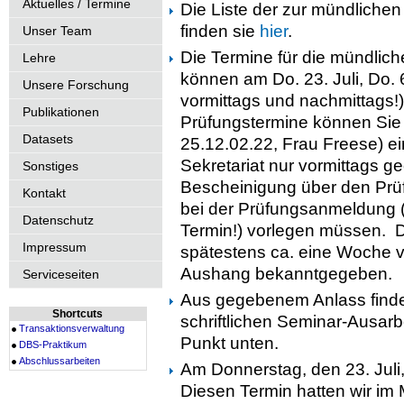
Aktuelles / Termine
Die Liste der zur mündliche
finden sie
hier
.
Unser Team
Die Termine für die mündlic
Lehre
können am Do. 23. Juli, Do. 
Unsere Forschung
vormittags und nachmittags!
Publikationen
Prüfungstermine können Sie 
Datasets
25.12.02.22, Frau Freese) ei
Sekretariat nur vormittags geö
Sonstiges
Bescheinigung über den Prüf
Kontakt
bei der Prüfungsanmeldung 
Datenschutz
Termin!) vorlegen müssen. D
Impressum
spätestens ca. eine Woche 
Aushang bekanntgegeben.
Serviceseiten
Aus gegebenem Anlass finden
Shortcuts
schriftlichen Seminar-Ausar
Transaktionsverwaltung
Punkt unten.
DBS-Praktikum
Abschlussarbeiten
Am Donnerstag, den 23. Juli,
Diesen Termin hatten wir im 