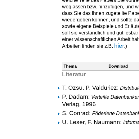
welche Teile des Papers Sie vortra
weglassen bzw. hinzufügen, und w
dass Sie das Ihnen zugeteilte Pap
wiedergeben können, und sollte d
sowie eigene Beispiele und Erläute
soll sie verständlich und gut lesba
einer wissenschaftlichen Arbeit ha
hier
Arbeiten finden sie z.B.
.)
Thema
Download
Literatur
T. Özsu, P. Valduriez:
Distribu
P. Dadam:
Verteilte Datenbanke
Verlag, 1996
S. Conrad:
Föderierte Datenban
U. Leser, F. Naumann:
Informa