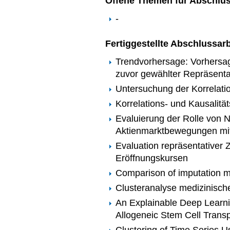
Offene Themen für Abschlus
-
Fertiggestellte Abschlussar
Trendvorhersage: Vorhersa
zuvor gewählter Repräsent
Untersuchung der Korrelati
Korrelations- und Kausalitä
Evaluierung der Rolle von 
Aktienmarktbewegungen mi
Evaluation repräsentativer 
Eröffnungskursen
Comparison of imputation me
Clusteranalyse medizinische
An Explainable Deep Learnin
Allogeneic Stem Cell Transp
Clustering of Time Series U