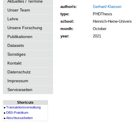
Aktuelles / Termine
author/s:
Gerhard Klassen
Unser Team
type:
PHDThesis
Lehre
school:
Heinrich-Heine-Univers
Unsere Forschung
month:
October
year:
2021
Publikationen
Datasets
Sonstiges
Kontakt
Datenschutz
Impressum
Serviceseiten
Shortcuts
Transaktionsverwaltung
DBS-Praktikum
Abschlussarbeiten