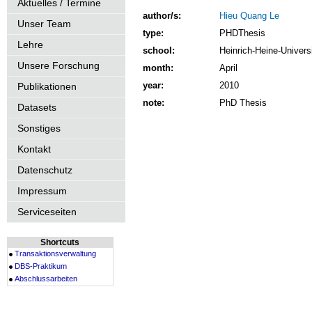
Aktuelles / Termine
author/s:
Hieu Quang Le
Unser Team
type:
PHDThesis
Lehre
school:
Heinrich-Heine-Univers
Unsere Forschung
month:
April
year:
2010
Publikationen
note:
PhD Thesis
Datasets
Sonstiges
Kontakt
Datenschutz
Impressum
Serviceseiten
Shortcuts
Transaktionsverwaltung
DBS-Praktikum
Abschlussarbeiten