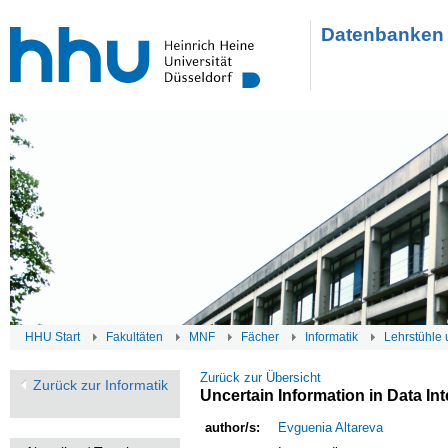
Datenbanken 
HHU Start
Fakultäten
MNF
Fächer
Informatik
Lehrstühle 
Zurück zur Übersicht
Zurück zur Informatik
Uncertain Information in Data Int
author/s:
Evguenia Altareva