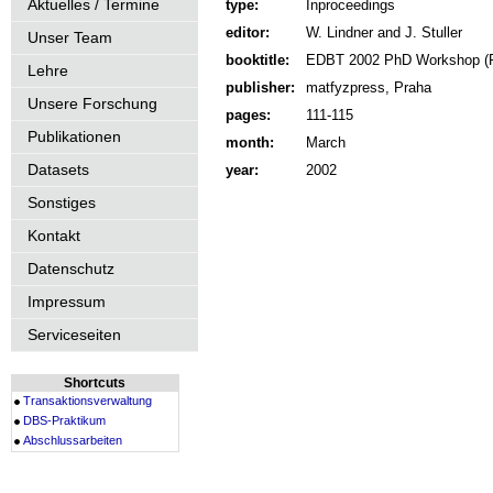
Aktuelles / Termine
type:
Inproceedings
editor:
W. Lindner and J. Stuller
Unser Team
booktitle:
EDBT 2002 PhD Workshop (P
Lehre
publisher:
matfyzpress, Praha
Unsere Forschung
pages:
111-115
Publikationen
month:
March
Datasets
year:
2002
Sonstiges
Kontakt
Datenschutz
Impressum
Serviceseiten
Shortcuts
Transaktionsverwaltung
DBS-Praktikum
Abschlussarbeiten