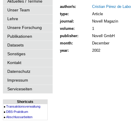
Aktuelles / Termine
author/s:
Cristian Pérez de Labo
Unser Team
type:
Article
Lehre
journal:
Novell Magazin
Unsere Forschung
volume:
1
publisher:
Novell GmbH
Publikationen
month:
December
Datasets
year:
2002
Sonstiges
Kontakt
Datenschutz
Impressum
Serviceseiten
Shortcuts
Transaktionsverwaltung
DBS-Praktikum
Abschlussarbeiten