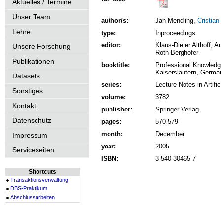
Aktuelles / Termine
Unser Team
author/s:
Jan Mendling,
Cristian
Lehre
type:
Inproceedings
editor:
Klaus-Dieter Althoff,
Unsere Forschung
Roth-Berghofer
Publikationen
booktitle:
Professional Knowledg
Kaiserslautern, German
Datasets
series:
Lecture Notes in Artific
Sonstiges
volume:
3782
Kontakt
publisher:
Springer Verlag
Datenschutz
pages:
570-579
month:
December
Impressum
year:
2005
Serviceseiten
ISBN:
3-540-30465-7
Shortcuts
Transaktionsverwaltung
DBS-Praktikum
Abschlussarbeiten