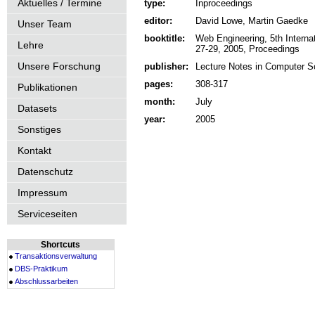
Aktuelles / Termine
type:
Inproceedings
editor:
David Lowe, Martin Gaedke
Unser Team
booktitle:
Web Engineering, 5th Interna
Lehre
27-29, 2005, Proceedings
Unsere Forschung
publisher:
Lecture Notes in Computer Sc
pages:
308-317
Publikationen
month:
July
Datasets
year:
2005
Sonstiges
Kontakt
Datenschutz
Impressum
Serviceseiten
Shortcuts
Transaktionsverwaltung
DBS-Praktikum
Abschlussarbeiten