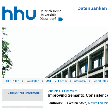
Datenbanken 
HHU Start
Fakultäten
MNF
Fächer
Informatik
Lehrstühle 
Zurück zur Übersicht
Zurück zur Informatik
Improving Semantic Consistency 
author/s:
Carsten Stolz,
Maximilian Vi