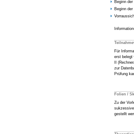
Beginn der
Beginn der
Vorraussich
Informatio
Teilnahme
Für Informa
erst beleg
II (Rechner
zur Datenba
Prüfung ka
Folien / Sk
Zu der Vor
sukzessive 
gestellt we