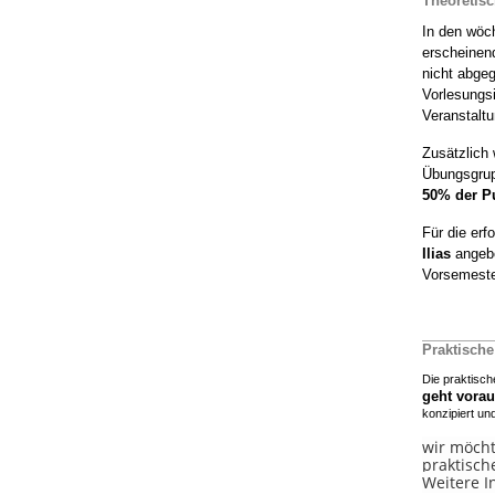
Theoretis
In den wöc
erscheinen
nicht abge
Vorlesungsi
Veranstaltu
Zusätzlich 
Übungsgru
50% der Pu
Für die erf
Ilias
angebo
Vorsemester
Praktisch
Die praktisc
geht vorau
konzipiert un
wir möcht
praktisch
Weitere I