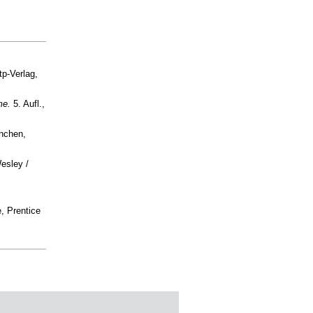
itp-Verlag,
me.
5. Aufl.,
ünchen,
esley /
, Prentice