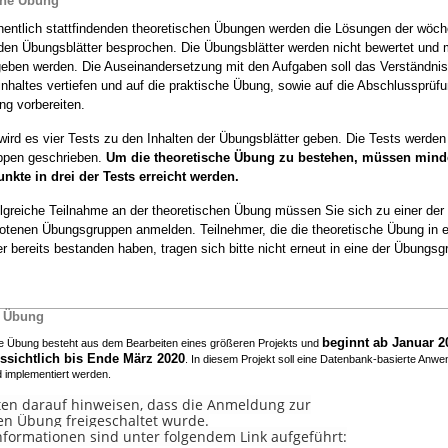
che Übung
hentlich stattfindenden theoretischen Übungen werden die Lösungen der wöch
den Übungsblätter besprochen. Die Übungsblätter werden nicht bewertet und
geben werden. Die Auseinandersetzung mit den Aufgaben soll das Verständni
nhaltes vertiefen und auf die praktische Übung, sowie auf die Abschlussprüfu
ng vorbereiten.
wird es vier Tests zu den Inhalten der Übungsblätter geben. Die Tests werden
ppen geschrieben.
Um die theoretische Übung zu bestehen, müssen mind
nkte in drei der Tests erreicht werden.
olgreiche Teilnahme an der theoretischen Übung müssen Sie sich zu einer der 
tenen Übungsgruppen anmelden. Teilnehmer, die die theoretische Übung in 
 bereits bestanden haben, tragen sich bitte nicht erneut in eine der Übungsg
e Übung
beginnt ab Januar 2
he Übung besteht aus dem Bearbeiten eines größeren Projekts und
ssichtlich bis Ende März 2020
. In diesem Projekt soll eine Datenbank-basierte Anw
d implementiert werden.
en darauf hinweisen, dass die Anmeldung zur
en Übung freigeschaltet wurde.
nformationen sind unter folgendem Link aufgeführt: