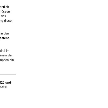
entlich
 müssen
s des
ng dieser
 in den
estens
drei im
einem der
ruppen ein.
020 und
endung