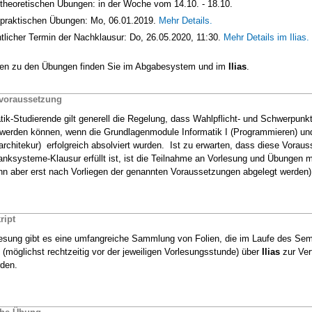
 theoretischen Übungen: in der Woche vom 14.10. - 18.10.
 praktischen Übungen: Mo, 06.01.2019.
Mehr Details.
tlicher Termin der Nachklausur: Do, 26.05.2020, 11:30.
Mehr Details im Ilias.
nen zu den Übungen finden Sie im Abgabesystem und im
Ilias
.
voraussetzung
tik-Studierende gilt generell die Regelung, dass Wahlpflicht- und Schwerpun
t werden können, wenn die Grundlagenmodule Informatik I (Programmieren) und
architekur) erfolgreich absolviert wurden. Ist zu erwarten, dass diese Voraus
nksysteme-Klausur erfüllt ist, ist die Teilnahme an Vorlesung und Übungen m
nn aber erst nach Vorliegen der genannten Voraussetzungen abgelegt werden)
ript
lesung gibt es eine umfangreiche Sammlung von Folien, die im Laufe des Se
(möglichst rechtzeitig vor der jeweiligen Vorlesungsstunde) über
Ilias
zur Ver
rden.