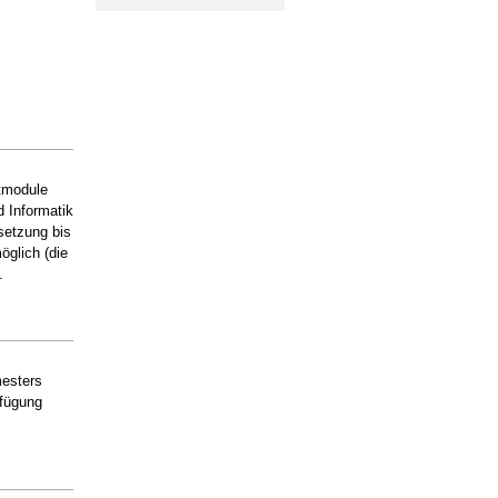
ktmodule
 Informatik
setzung bis
öglich (die
.
mesters
fügung