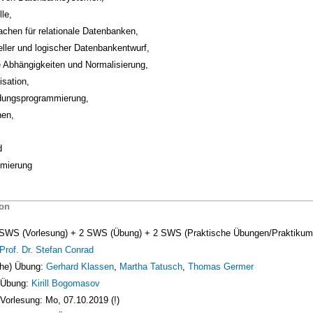
le,
chen für relationale Datenbanken,
ller und logischer Datenbankentwurf,
e Abhängigkeiten und Normalisierung,
sation,
ungsprogrammierung,
nen,
d
imierung
ion
SWS (Vorlesung) + 2 SWS (Übung) + 2 SWS (Praktische Übungen/Praktikum
Prof. Dr. Stefan Conrad
che) Übung:
Gerhard Klassen
,
Martha Tatusch
,
Thomas Germer
 Übung:
Kirill Bogomasov
Vorlesung: Mo, 07.10.2019 (!)