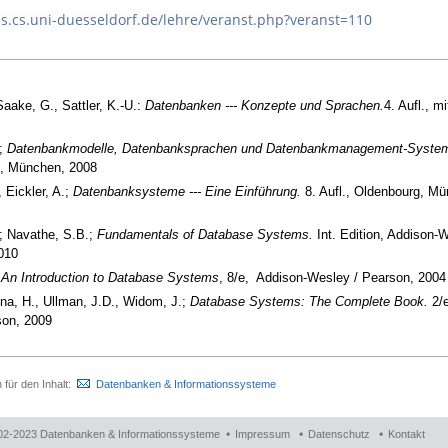
bs.cs.uni-duesseldorf.de/lehre/veranst.php?veranst=110
Saake, G., Sattler, K.-U.:
Datenbanken --- Konzepte und Sprachen.
4. Aufl., m
.;
Datenbankmodelle, Datenbanksprachen und Datenbankmanagement-Syste
, München, 2008
 Eickler, A.;
Datenbanksysteme --- Eine Einführung.
8. Aufl., Oldenbourg, M
.; Navathe, S.B.;
Fundamentals of Database Systems.
Int. Edition, Addison-W
010
;
An Introduction to Database Systems
, 8/e, Addison-Wesley / Pearson, 2004
na, H., Ullman, J.D., Widom, J.;
Database Systems: The Complete Book.
2/e
son, 2009
h für den Inhalt:
Datenbanken & Informationssysteme
02-2023 Datenbanken & Informationssysteme
Impressum
Datenschutz
Kontakt