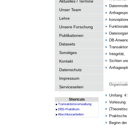
Aktuelles / Termine
Datenmodel
Unser Team
Anfragespra
Lehre
konzeptione
Funktional
Unsere Forschung
Datenorgani
Publikationen
DB-Anwend
Datasets
Transaktio
Sonstiges
Integrität,
Sichten un
Kontakt
Anfrageopt
Datenschutz
Impressum
Organisat
Serviceseiten
Umfang: 4 
Shortcuts
Vorlesung:
Transaktionsverwaltung
(Theoretis
DBS-Praktikum
Abschlussarbeiten
Praktische
Beginn der 