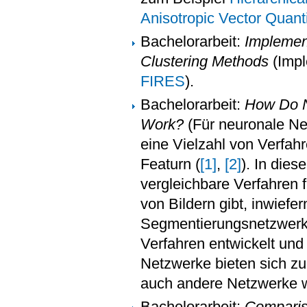
Anisotropic Vector Quanti
Bachelorarbeit:
Implemen
Clustering Methods
(Impl
FIRES
).
Bachelorarbeit:
How Do N
Work?
(Für neuronale Net
eine Vielzahl von Verfah
Featurn (
[1]
,
[2]
). In dies
vergleichbare Verfahren 
von Bildern gibt, inwiefe
Segmentierungsnetzwerke
Verfahren entwickelt und
Netzwerke bieten sich z
auch andere Netzwerke 
Bachelorarbeit:
Comparis