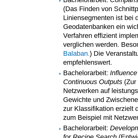
(Das Finden von Schnitt
Liniensegmenten ist bei 
Geodatenbanken ein wicht
Verfahren effizient impl
verglichen werden. Beson
Balaban.
) Die Veranstalt
empfehlenswert.
Bachelorarbeit:
Influence
Continuous Outputs
(Zur
Netzwerken auf leistungs
Gewichte und Zwischener
zur Klassifikation erzielt
zum Beispiel mit Netzwer
Bachelorarbeit:
Developm
for Recipe Search
(Entwi