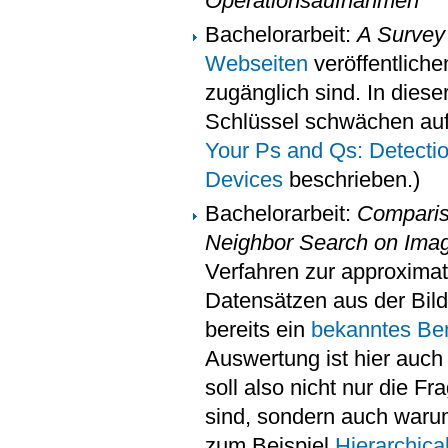
Operationsaufnahmen
Bachelorarbeit:
A Survey
Webseiten
veröffentliche
zugänglich sind. In diese
Schlüssel schwächen aufw
Your Ps and Qs: Detecti
Devices
beschrieben.)
Bachelorarbeit:
Comparis
Neighbor Search on Ima
Verfahren zur approxima
Datensätzen aus der Bild
bereits ein
bekanntes Be
Auswertung ist hier auch 
soll also nicht nur die F
sind, sondern auch warum
zum Beispiel
Hierarchica