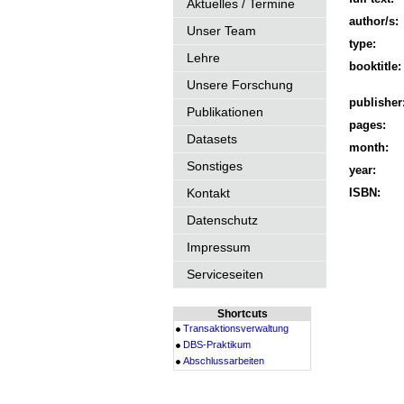
Aktuelles / Termine
author/s:
Unser Team
type:
Lehre
booktitle:
Unsere Forschung
publisher
Publikationen
pages:
Datasets
month:
Sonstiges
year:
Kontakt
ISBN:
Datenschutz
Impressum
Serviceseiten
Shortcuts
Transaktionsverwaltung
DBS-Praktikum
Abschlussarbeiten