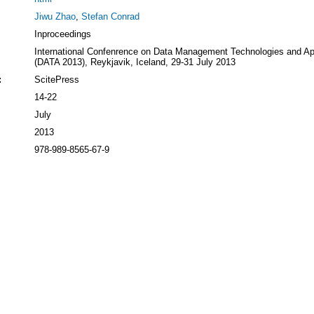
Jiwu Zhao
,
Stefan Conrad
Inproceedings
International Confenrence on Data Management Technologies and Ap
(DATA 2013), Reykjavik, Iceland, 29-31 July 2013
:
ScitePress
14-22
July
2013
978-989-8565-67-9