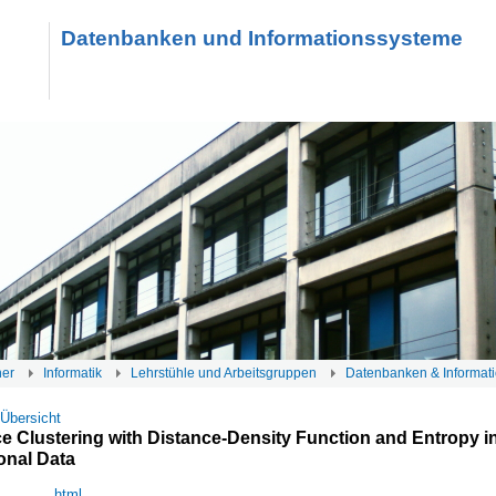
Datenbanken und Informationssysteme
her
Informatik
Lehrstühle und Arbeitsgruppen
Datenbanken & Informat
 Übersicht
 Clustering with Distance-Density Function and Entropy i
onal Data
html