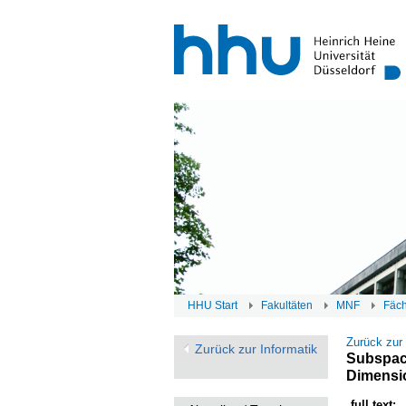
HHU Start
Fakultäten
MNF
Fäc
Zurück zur
Zurück zur Informatik
Subspace
Dimensi
full text: