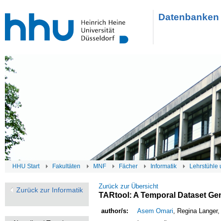
Datenbanken 
HHU Start
Fakultäten
MNF
Fächer
Informatik
Lehrstühle 
Zurück zur Übersicht
Zurück zur Informatik
TARtool: A Temporal Dataset Gen
author/s:
Asem Omari
, Regina Langer