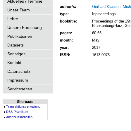
Aktuelles / Termine
author/s:
Gerhard Klassen
,
Mich
Unser Team
type:
Inproceedings
Lehre
booktitle:
Proceedings of the 29
Blankenburg/Harz, Ge
Unsere Forschung
pages:
60-65
Publikationen
month:
May
Datasets
year:
2017
Sonstiges
ISSN:
1613-0073
Kontakt
Datenschutz
Impressum
Serviceseiten
Shortcuts
Transaktionsverwaltung
DBS-Praktikum
Abschlussarbeiten