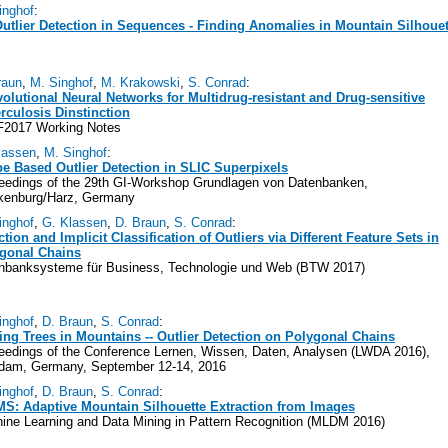
inghof
:
utlier Detection in Sequences - Finding Anomalies in Mountain Silhouet
raun
,
M. Singhof
,
M. Krakowski
,
S. Conrad
:
olutional Neural Networks for Multidrug-resistant and Drug-sensitive
rculosis Dinstinction
2017 Working Notes
lassen
,
M. Singhof
:
e Based Outlier Detection in SLIC Superpixels
eedings of the 29th GI-Workshop Grundlagen von Datenbanken,
kenburg/Harz, Germany
inghof
,
G. Klassen
,
D. Braun
,
S. Conrad
:
ction and Implicit Classification of Outliers via Different Feature Sets in
gonal Chains
nbanksysteme für Business, Technologie und Web (BTW 2017)
inghof
,
D. Braun
,
S. Conrad
:
ing Trees in Mountains -- Outlier Detection on Polygonal Chains
eedings of the Conference Lernen, Wissen, Daten, Analysen (LWDA 2016),
dam, Germany, September 12-14, 2016
inghof
,
D. Braun
,
S. Conrad
:
S: Adaptive Mountain Silhouette Extraction from Images
ine Learning and Data Mining in Pattern Recognition (MLDM 2016)