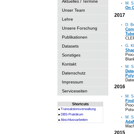
Aktuelles / Termine
·
M. S
On O
Unser Team
2017
Lehre
·
D. B
Unsere Forschung
Conv
Tube
Publikationen
CLEF
·
G. K
Datasets
Shap
Proc
Sonstiges
Blan
Kontakt
·
M. S
Dete
Datenschutz
Poly
Date
Impressum
2016
Serviceseiten
·
M. S
Find
Shortcuts
Proc
Transaktionsverwaltung
Pots
DBS-Praktikum
·
M. S
Abschlussarbeiten
AdaM
Mach
2015