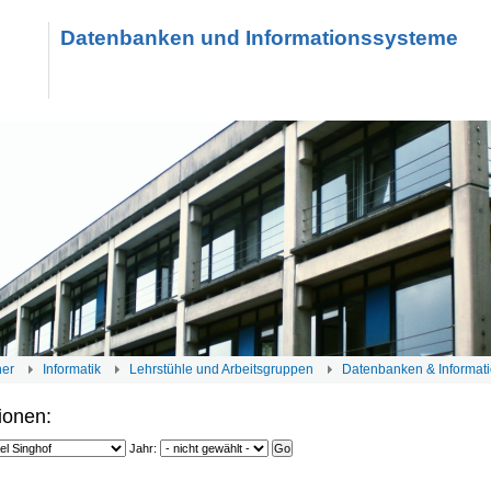
Datenbanken und Informationssysteme
her
Informatik
Lehrstühle und Arbeitsgruppen
Datenbanken & Informat
ionen:
Jahr: