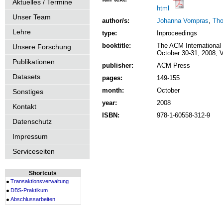
Aktuelles / Termine
html
Unser Team
author/s:
Johanna Vompras
,
Tho
Lehre
type:
Inproceedings
booktitle:
The ACM International 
Unsere Forschung
October 30-31, 2008, 
Publikationen
publisher:
ACM Press
Datasets
pages:
149-155
month:
October
Sonstiges
year:
2008
Kontakt
ISBN:
978-1-60558-312-9
Datenschutz
Impressum
Serviceseiten
Shortcuts
Transaktionsverwaltung
DBS-Praktikum
Abschlussarbeiten