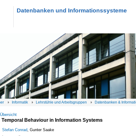
Datenbanken und Informationssysteme
her
Informatik
Lehrstühle und Arbeitsgruppen
Datenbanken & Informat
 Übersicht
 Temporal Behaviour in Information Systems
Stefan Conrad
, Gunter Saake