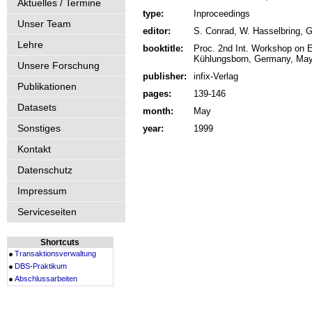
Aktuelles / Termine
type:
Inproceedings
Unser Team
editor:
S. Conrad, W. Hasselbring, 
Lehre
booktitle:
Proc. 2nd Int. Workshop on 
Kühlungsborn, Germany, May
Unsere Forschung
publisher:
infix-Verlag
Publikationen
pages:
139-146
Datasets
month:
May
Sonstiges
year:
1999
Kontakt
Datenschutz
Impressum
Serviceseiten
Shortcuts
Transaktionsverwaltung
DBS-Praktikum
Abschlussarbeiten