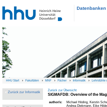
Datenbanken 
HHU Start
Fakultäten
MNF
Fächer
Informatik
Lehrstühle 
Zurück zur Übersicht
Zurück zur Informatik
SIGMAFDB: Overview of the Mag
author/s:
Michael Höding, Kerstin Sch
Andrea Diekmann, Eike Hildeb