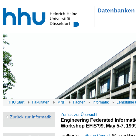
Datenbanken 
HHU Start
Fakultäten
MNF
Fächer
Informatik
Lehrstühle 
Zurück zur Übersicht
Zurück zur Informatik
Engineering Federated Informati
Workshop EFIS'99, May 5-7, 199
author/s:
Stefan Conrad
, Wilhelm Hass