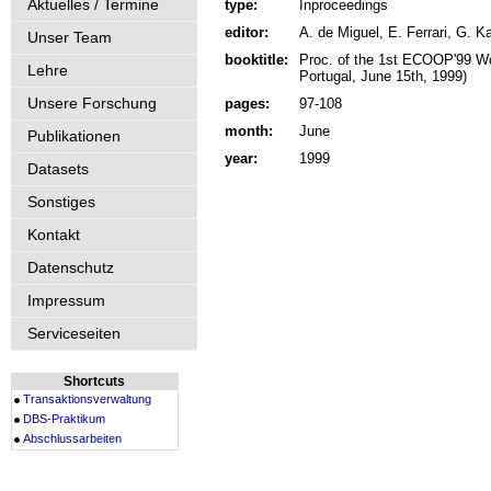
Aktuelles / Termine
type:
Inproceedings
editor:
A. de Miguel, E. Ferrari, G. Ka
Unser Team
booktitle:
Proc. of the 1st ECOOP'99 Wo
Lehre
Portugal, June 15th, 1999)
Unsere Forschung
pages:
97-108
month:
June
Publikationen
year:
1999
Datasets
Sonstiges
Kontakt
Datenschutz
Impressum
Serviceseiten
Shortcuts
Transaktionsverwaltung
DBS-Praktikum
Abschlussarbeiten