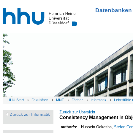
Datenbanken 
HHU Start
Fakultäten
MNF
Fächer
Informatik
Lehrstühle 
Zurück zur Übersicht
Zurück zur Informatik
Consistency Management in Obj
author/s:
Hussein Oakasha,
Stefan Con