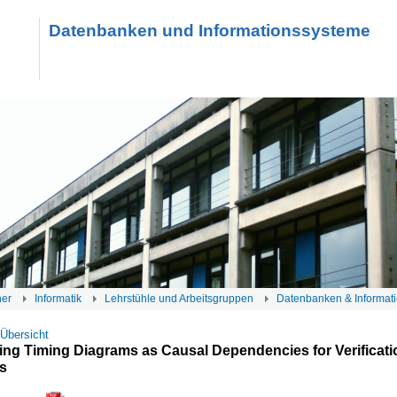
Datenbanken und Informationssysteme
her
Informatik
Lehrstühle und Arbeitsgruppen
Datenbanken & Informat
 Übersicht
ing Timing Diagrams as Causal Dependencies for Verificati
s