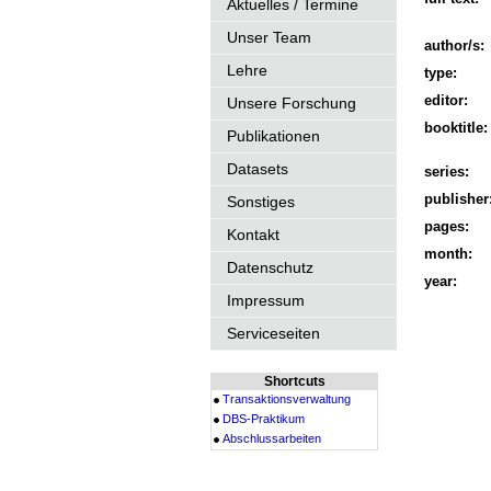
Aktuelles / Termine
Unser Team
author/s:
Lehre
type:
editor:
Unsere Forschung
booktitle:
Publikationen
Datasets
series:
publisher
Sonstiges
pages:
Kontakt
month:
Datenschutz
year:
Impressum
Serviceseiten
Shortcuts
Transaktionsverwaltung
DBS-Praktikum
Abschlussarbeiten