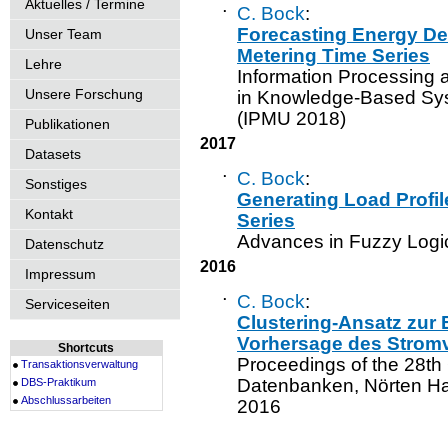
Aktuelles / Termine
·
C. Bock
:
Forecasting Energy De
Unser Team
Metering Time Series
Lehre
Information Processing
Unsere Forschung
in Knowledge-Based Sy
(IPMU 2018)
Publikationen
2017
Datasets
·
C. Bock
:
Sonstiges
Generating Load Profi
Kontakt
Series
Advances in Fuzzy Logi
Datenschutz
2016
Impressum
·
C. Bock
:
Serviceseiten
Clustering-Ansatz zur 
Vorhersage des Strom
Shortcuts
Proceedings of the 28t
Transaktionsverwaltung
Datenbanken, Nörten Ha
DBS-Praktikum
Abschlussarbeiten
2016