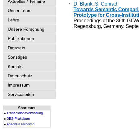
Aktuelles / Termine
·
D. Blank
,
S. Conrad
:
Towards Semantic Comparis
Unser Team
Prototype for Cross-Institu
Lehre
Proceedings of the 36th GI-
Regensburg, Germany, Septe
Unsere Forschung
Publikationen
Datasets
Sonstiges
Kontakt
Datenschutz
Impressum
Serviceseiten
Shortcuts
Transaktionsverwaltung
DBS-Praktikum
Abschlussarbeiten